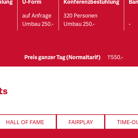
hlung
U-Form
Konferenzbestuhlung
Ban
auf Anfrage
320 Personen
Umbau 250.-
Umbau 250.-
-
Preis ganzer Tag (Normaltarif)
1'550.-
ts
HALL OF FAME
FAIRPLAY
TIME-O