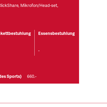
lickShare, Mikrofon/Head-set,
kettbestuhlung
Essensbestuhlung
-
 des Sports)
660.-