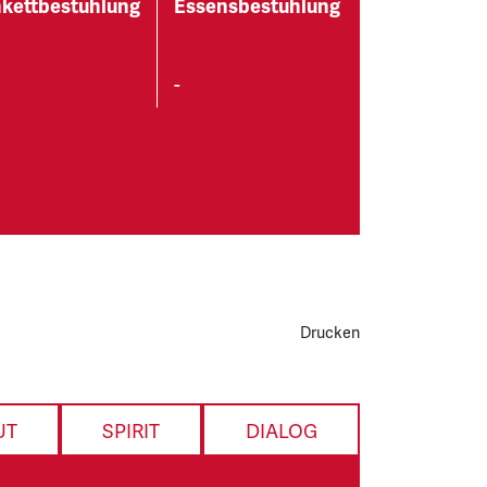
kettbestuhlung
Essensbestuhlung
-
Drucken
UT
SPIRIT
DIALOG