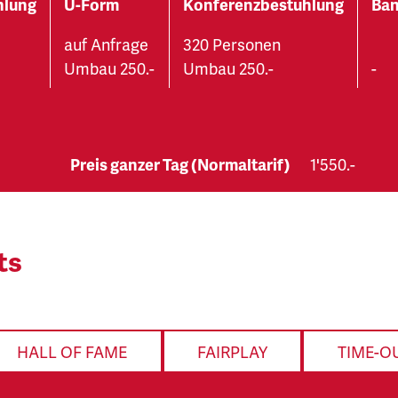
hlung
U-Form
Konferenzbestuhlung
Ban
auf Anfrage
320 Personen
Umbau 250.-
Umbau 250.-
-
Preis ganzer Tag (Normaltarif)
1'550.-
ts
HALL OF FAME
FAIRPLAY
TIME-O