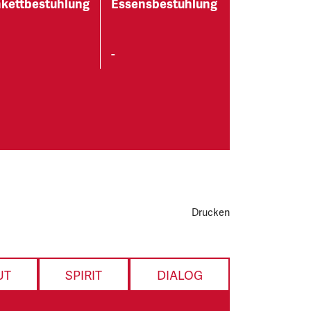
kettbestuhlung
Essensbestuhlung
-
Drucken
UT
SPIRIT
DIALOG