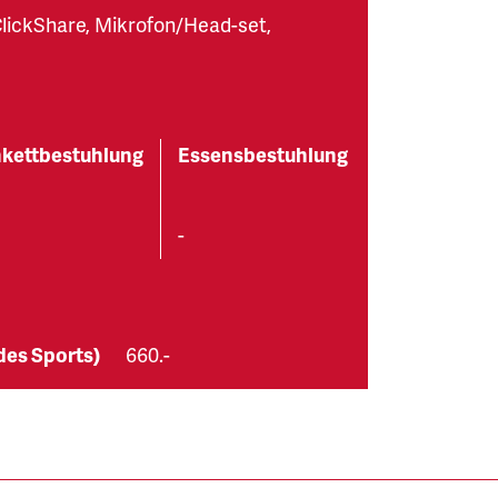
lickShare, Mikrofon/Head-set,
kettbestuhlung
Essensbestuhlung
-
 des Sports)
660.-